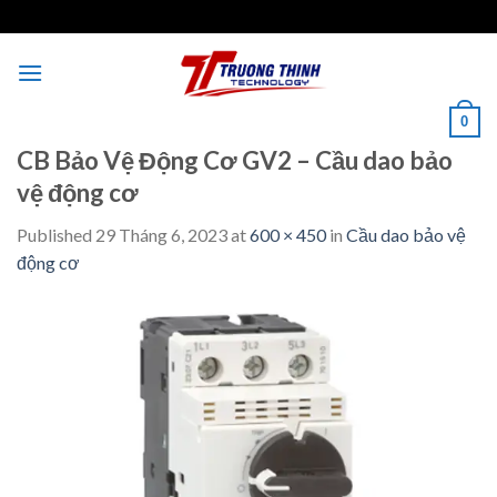
Skip
to
content
0
CB Bảo Vệ Động Cơ GV2 – Cầu dao bảo
vệ động cơ
Published
29 Tháng 6, 2023
at
600 × 450
in
Cầu dao bảo vệ
động cơ