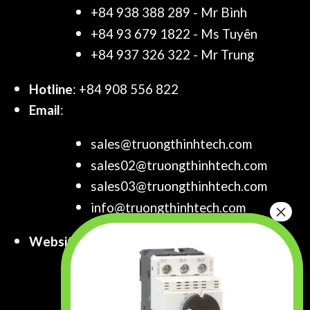
+84 938 388 289 - Mr Bình
+84 93 679 1822 - Ms Tuyên
+84 937 326 322 - Mr Trung
Hotline
: +84 908 556 822
Email
:
sales@truongthinhtech.com
sales02@truongthinhtech.com
sales03@truongthinhtech.com
info@truongthinhtech.com
Website
:
www.truongthinhtech.com
www.components.com.vn