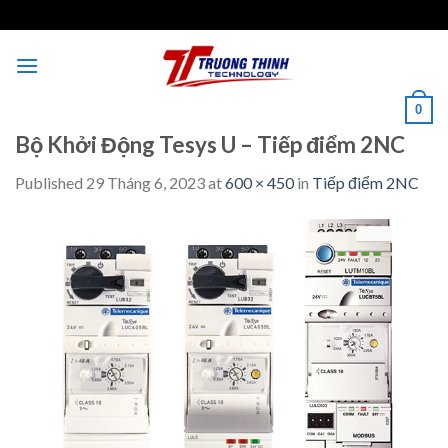
Skip
to
content
0
Bộ Khởi Động Tesys U – Tiếp điểm 2NC
Published
29 Tháng 6, 2023
at
600 × 450
in
Tiếp điểm 2NC