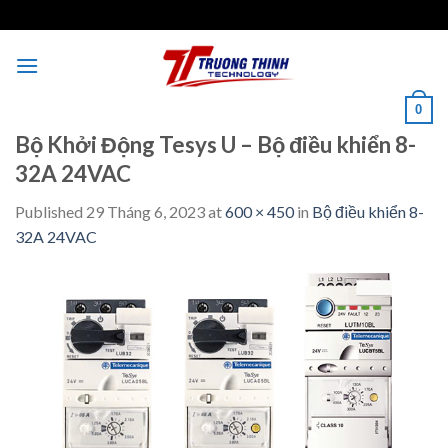
Skip
to
content
0
Bộ Khởi Động Tesys U – Bộ điều khiển 8-
32A 24VAC
Published
29 Tháng 6, 2023
at
600 × 450
in
Bộ điều khiển 8-
32A 24VAC