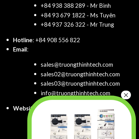
+84 938 388 289 - Mr Bình
+84 93 679 1822 - Ms Tuyên
+84 937 326 322 - Mr Trung
Hotline
: +84 908 556 822
Email
:
sales@truongthinhtech.com
sales02@truongthinhtech.com
sales03@truongthinhtech.com
info@truongthinhtech.com
Website
:
www.truongthinhtech.com
www.components.com.vn