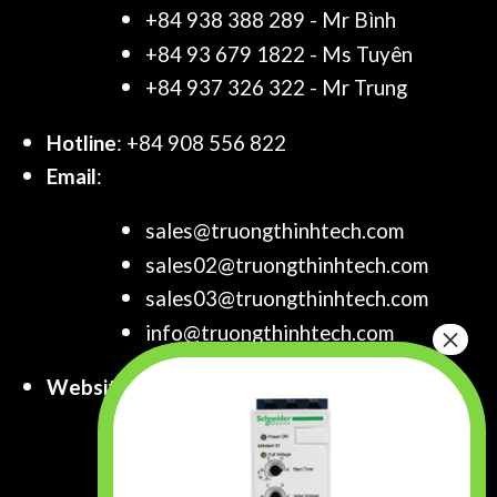
+84 938 388 289 - Mr Bình
+84 93 679 1822 - Ms Tuyên
+84 937 326 322 - Mr Trung
Hotline
: +84 908 556 822
Email
:
sales@truongthinhtech.com
sales02@truongthinhtech.com
sales03@truongthinhtech.com
info@truongthinhtech.com
Website
:
www.truongthinhtech.com
www.components.com.vn