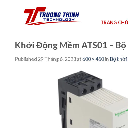
Skip
to
content
TRANG CH
Khởi Động Mềm ATS01 – Bộ 
Published
29 Tháng 6, 2023
at
600 × 450
in
Bộ khởi