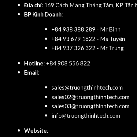
Địa chỉ:
169 Cách Mạng Tháng Tám, KP Tân N
BP Kinh Doanh
:
+84 938 388 289 - Mr Bình
+84 93 679 1822 - Ms Tuyên
+84 937 326 322 - Mr Trung
Hotline
: +84 908 556 822
Email
:
sales@truongthinhtech.com
sales02@truongthinhtech.com
sales03@truongthinhtech.com
info@truongthinhtech.com
Website
: