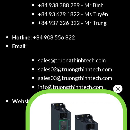
+84 938 388 289 - Mr Bình
+84 93 679 1822 - Ms Tuyên
+84 937 326 322 - Mr Trung
Hotline
: +84 908 556 822
Email
:
sales@truongthinhtech.com
sales02@truongthinhtech.com
sales03@truongthinhtech.com
info@truongthinhtech.com
Website
:
www.truongthinhtech.com
www.components.com.vn