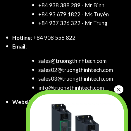
+84 938 388 289 - Mr Bình
+84 93 679 1822 - Ms Tuyên
+84 937 326 322 - Mr Trung
Hotline
: +84 908 556 822
Email
:
sales@truongthinhtech.com
sales02@truongthinhtech.com
sales03@truongthinhtech.com
info@truongthinhtech.com
Website
:
www.truongthinhtech.com
www.components.com.vn