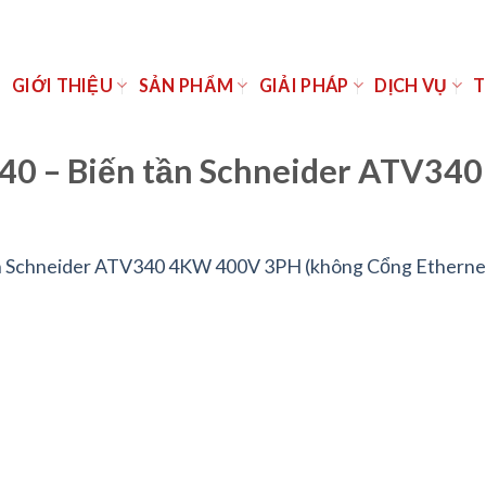
Ủ
GIỚI THIỆU
SẢN PHẨM
GIẢI PHÁP
DỊCH VỤ
T
40 – Biến tần Schneider ATV34
n Schneider ATV340 4KW 400V 3PH (không Cổng Etherne