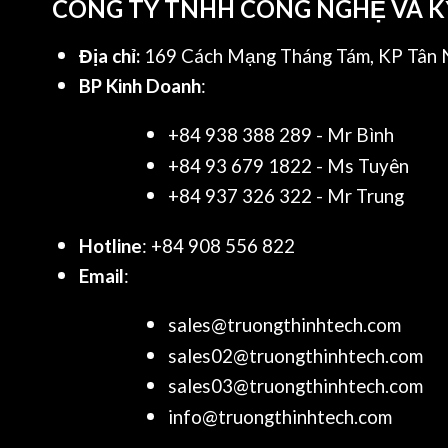
CÔNG TY TNHH CÔNG NGHỆ VÀ 
Địa chỉ:
169 Cách Mạng Tháng Tám, KP Tân N
BP Kinh Doanh
:
+84 938 388 289 - Mr Bình
+84 93 679 1822 - Ms Tuyên
+84 937 326 322 - Mr Trung
Hotline
: +84 908 556 822
Email
:
sales@truongthinhtech.com
sales02@truongthinhtech.com
sales03@truongthinhtech.com
info@truongthinhtech.com