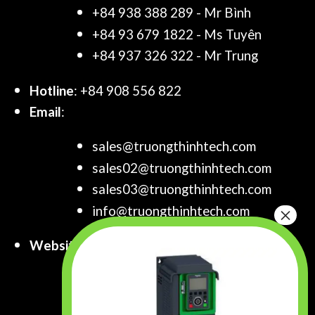
+84 938 388 289 - Mr Bình
+84 93 679 1822 - Ms Tuyên
+84 937 326 322 - Mr Trung
Hotline
: +84 908 556 822
Email
:
sales@truongthinhtech.com
sales02@truongthinhtech.com
sales03@truongthinhtech.com
info@truongthinhtech.com
Website
:
www.truongthinhtech.com
www.components.com.vn