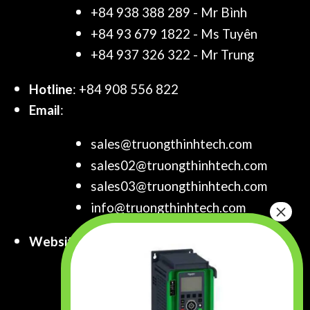
+84 938 388 289 - Mr Bình
+84 93 679 1822 - Ms Tuyên
+84 937 326 322 - Mr Trung
Hotline
: +84 908 556 822
Email
:
sales@truongthinhtech.com
sales02@truongthinhtech.com
sales03@truongthinhtech.com
info@truongthinhtech.com
Website
:
www.truongthinhtech.com
www.components.com.vn