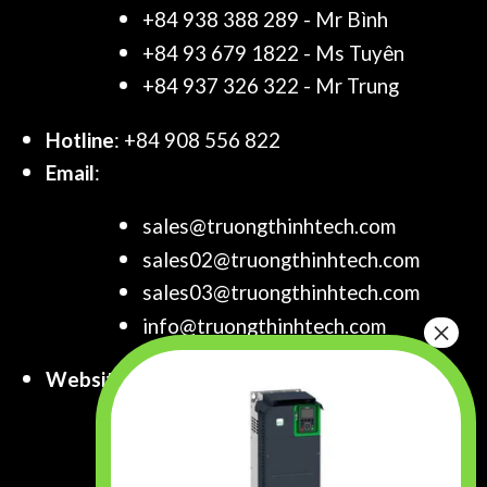
+84 938 388 289 - Mr Bình
+84 93 679 1822 - Ms Tuyên
+84 937 326 322 - Mr Trung
Hotline
: +84 908 556 822
Email
:
sales@truongthinhtech.com
sales02@truongthinhtech.com
sales03@truongthinhtech.com
info@truongthinhtech.com
Website
:
www.truongthinhtech.com
www.components.com.vn