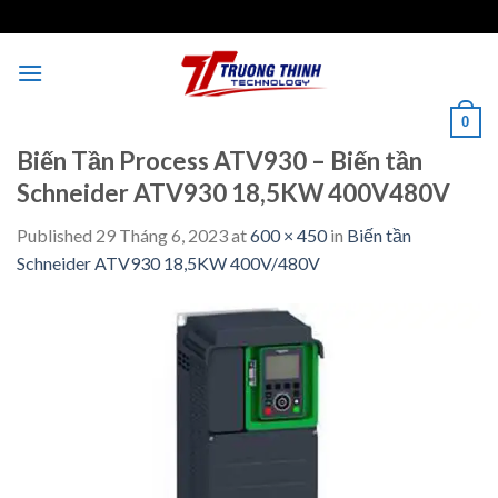
Skip
to
content
0
Biến Tần Process ATV930 – Biến tần
Schneider ATV930 18,5KW 400V480V
Published
29 Tháng 6, 2023
at
600 × 450
in
Biến tần
Schneider ATV930 18,5KW 400V/480V