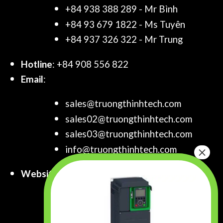
+84 938 388 289 - Mr Bình
+84 93 679 1822 - Ms Tuyên
+84 937 326 322 - Mr Trung
Hotline
: +84 908 556 822
Email
:
sales@truongthinhtech.com
sales02@truongthinhtech.com
sales03@truongthinhtech.com
info@truongthinhtech.com
Website
:
www.truongthinhtech.com
www.components.com.vn