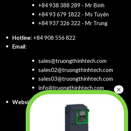
+84 938 388 289 - Mr Bình
+84 93 679 1822 - Ms Tuyên
+84 937 326 322 - Mr Trung
Hotline
: +84 908 556 822
Email
:
sales@truongthinhtech.com
sales02@truongthinhtech.com
sales03@truongthinhtech.com
info@truongthinhtech.com
Website
:
www.truongthinhtech.com
www.components.com.vn