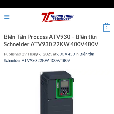
Skip
to
content
0
Biến Tần Process ATV930 – Biến tần
Schneider ATV930 22KW 400V480V
Published
29 Tháng 6, 2023
at
600 × 450
in
Biến tần
Schneider ATV930 22KW 400V/480V