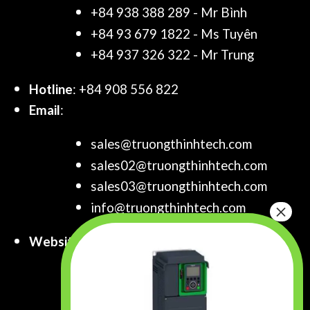
+84 938 388 289 - Mr Bình
+84 93 679 1822 - Ms Tuyên
+84 937 326 322 - Mr Trung
Hotline
: +84 908 556 822
Email
:
sales@truongthinhtech.com
sales02@truongthinhtech.com
sales03@truongthinhtech.com
info@truongthinhtech.com
Website
:
www.truongthinhtech.com
www.components.com.vn