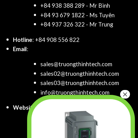
+84 938 388 289 - Mr Bình
+84 93 679 1822 - Ms Tuyên
+84 937 326 322 - Mr Trung
Hotline
: +84 908 556 822
Email
:
sales@truongthinhtech.com
sales02@truongthinhtech.com
sales03@truongthinhtech.com
info@truongthinhtech.com
Website
:
www.truongthinhtech.com
www.components.com.vn