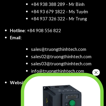
+84 938 388 289 - Mr Bình
+84 93 679 1822 - Ms Tuyên
+84 937 326 322 - Mr Trung
Hotline
: +84 908 556 822
Email
:
sales@truongthinhtech.com
sales02@truongthinhtech.com
sales03@truongthinhtech.com
info@truongthinhtech.com
Website
:
www.truongthinhtech.com
www.components.com.vn