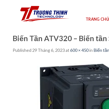
Skip
to
content
TRANG CH
Biến Tần ATV320 – Biến tần
Published
29 Tháng 6, 2023
at
600 × 450
in
Biến tầ