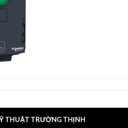
KỸ THUẬT TRƯỜNG THỊNH