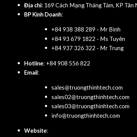
Địa chỉ:
169 Cách Mạng Tháng Tám, KP Tân N
BP Kinh Doanh
:
+84 938 388 289 - Mr Bình
+84 93 679 1822 - Ms Tuyên
+84 937 326 322 - Mr Trung
Hotline
: +84 908 556 822
Email
:
sales@truongthinhtech.com
sales02@truongthinhtech.com
sales03@truongthinhtech.com
info@truongthinhtech.com
Website
: