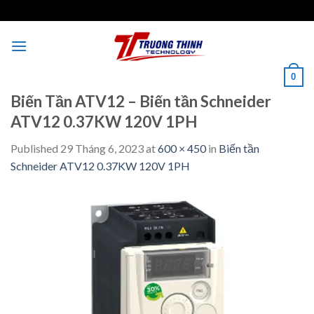
Skip
to
content
0
Biến Tần ATV12 – Biến tần Schneider
ATV12 0.37KW 120V 1PH
Published
29 Tháng 6, 2023
at
600 × 450
in
Biến tần
Schneider ATV12 0.37KW 120V 1PH