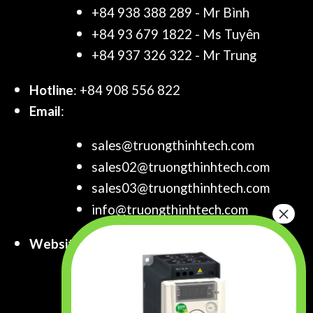
+84 938 388 289 - Mr Bình
+84 93 679 1822 - Ms Tuyên
+84 937 326 322 - Mr Trung
Hotline
: +84 908 556 822
Email
:
sales@truongthinhtech.com
sales02@truongthinhtech.com
sales03@truongthinhtech.com
info@truongthinhtech.com
Website
:
www.truongthinhtech.com
www.components.com.vn