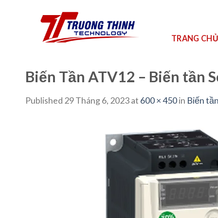
Skip
to
content
TRANG CH
Biến Tần ATV12 – Biến tần
Published
29 Tháng 6, 2023
at
600 × 450
in
Biến tầ