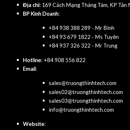
Địa chỉ:
169 Cách Mạng Tháng Tám, KP Tân N
BP Kinh Doanh
:
+84 938 388 289 - Mr Bình
+84 93 679 1822 - Ms Tuyên
+84 937 326 322 - Mr Trung
Hotline
: +84 908 556 822
Email
:
sales@truongthinhtech.com
sales02@truongthinhtech.com
sales03@truongthinhtech.com
info@truongthinhtech.com
Website
: