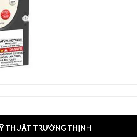
KỸ THUẬT TRƯỜNG THỊNH