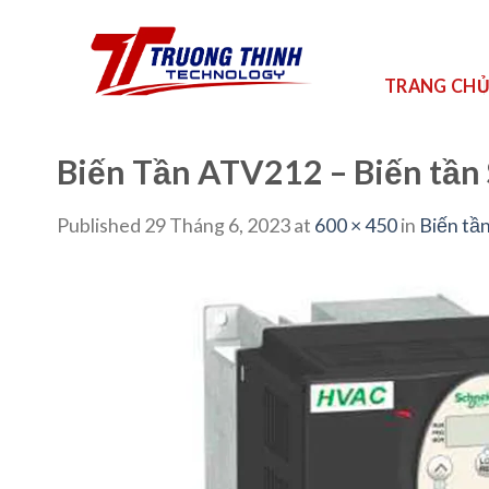
Skip
to
content
TRANG CH
Biến Tần ATV212 – Biến tầ
Published
29 Tháng 6, 2023
at
600 × 450
in
Biến tầ