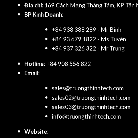
Địa chỉ:
169 Cách Mạng Tháng Tám, KP Tân N
BP Kinh Doanh
:
+84 938 388 289 - Mr Bình
+84 93 679 1822 - Ms Tuyên
+84 937 326 322 - Mr Trung
Hotline
: +84 908 556 822
Email
:
sales@truongthinhtech.com
sales02@truongthinhtech.com
sales03@truongthinhtech.com
info@truongthinhtech.com
Website
: