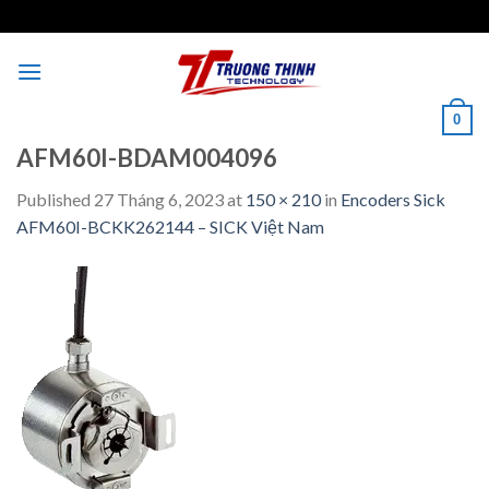
Skip
to
content
0
AFM60I-BDAM004096
Published
27 Tháng 6, 2023
at
150 × 210
in
Encoders Sick
AFM60I-BCKK262144 – SICK Việt Nam