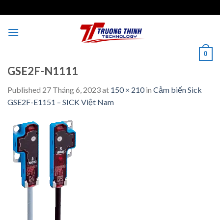
Skip
to
content
0
GSE2F-N1111
Published
27 Tháng 6, 2023
at
150 × 210
in
Cảm biến Sick
GSE2F-E1151 – SICK Việt Nam