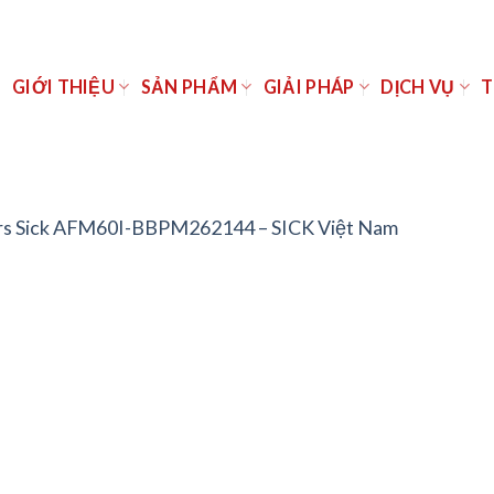
Ủ
GIỚI THIỆU
SẢN PHẨM
GIẢI PHÁP
DỊCH VỤ
T
s Sick AFM60I-BBPM262144 – SICK Việt Nam