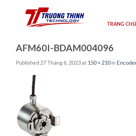
Skip
to
content
TRANG CH
AFM60I-BDAM004096
Published
27 Tháng 6, 2023
at
150 × 210
in
Encoder