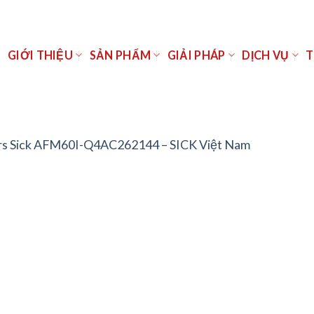
Ủ
GIỚI THIỆU
SẢN PHẨM
GIẢI PHÁP
DỊCH VỤ
T
s Sick AFM60I-Q4AC262144 – SICK Việt Nam