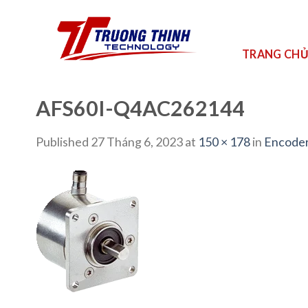
Skip
to
content
TRANG CH
AFS60I-Q4AC262144
Published
27 Tháng 6, 2023
at
150 × 178
in
Encoder