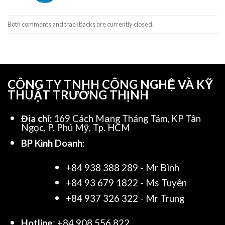
Both comments and trackbacks are currently closed.
CÔNG TY TNHH CÔNG NGHỆ VÀ KỸ
THUẬT TRƯỜNG THỊNH
Địa chỉ:
169 Cách Mạng Tháng Tám, KP Tân
Ngọc, P. Phú Mỹ, Tp. HCM
BP Kinh Doanh
:
+84 938 388 289 - Mr Bình
+84 93 679 1822 - Ms Tuyên
+84 937 326 322 - Mr Trung
Hotline
: +84 908 556 822