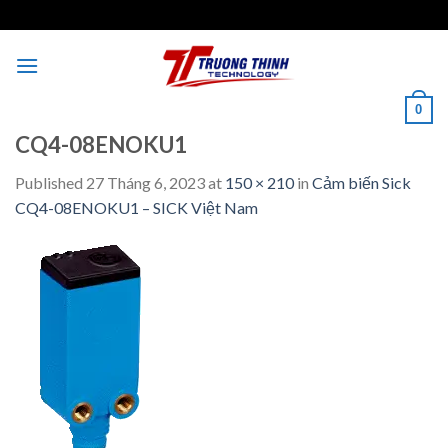
Skip
to
content
0
CQ4-08ENOKU1
Published
27 Tháng 6, 2023
at
150 × 210
in
Cảm biến Sick
CQ4-08ENOKU1 – SICK Việt Nam