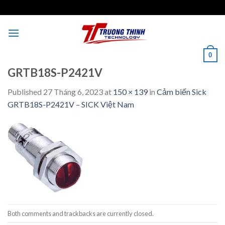
Skip
to
content
0
GRTB18S-P2421V
Published
27 Tháng 6, 2023
at
150 × 139
in
Cảm biến Sick
GRTB18S-P2421V – SICK Việt Nam
Both comments and trackbacks are currently closed.